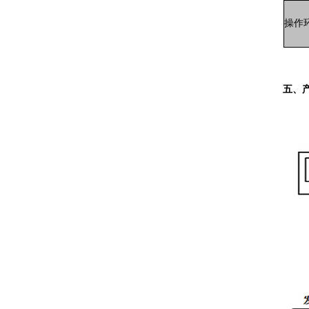
操作
五、