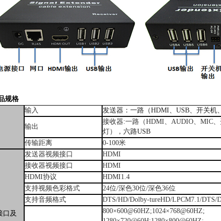
品规格
输入
发送器：一路（
HDMI
、
USB
、开关机
接收器
:
一路（
HDMI
、
AUDIO
、
MIC
、
输出
灯），
六路
USB
传输距离
0-100
米
发送器视频接口
HDMI
接收器视频接口
HDMI
HDMI
协议
HDMI1.4
支持视频色彩格式
24
位
/
深色
30
位
/
深色
36
位
支持音频格式
DTS/HD/Dolby-tureHD/LPCM7.1/DTS/
800
×
600@60HZ;1024
×
768@60HZ;
接口及
1280
×
720@60H;1280
×
800@60HZ;