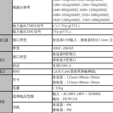
1280
×
1024@60HZ;1360
×
768@60HZ;
视频分辨率
1440
×
900@60HZ;1600
×
1200@60HZ;
1680
×
1050@60HZ;1920
×
1080@60HZ;
1920
×
1200@60HZ; 2560
×
1080@60HZ
输入输出
TMDS
信号
0.5-1.5Vp-p(TTL)
输入输出
DDC
信号
5Vp-p(TTL)
接口类型
发送器
USB
输入，接收器转出
3.5mm
立
接口及
带宽
10HZ~20KHZ
发送器
B
型母口
接口类型
接口
接收器
A
型母口
协议
支持
USB2.0
接口
RJ45
Cat5E/Cat6(
需使用屏蔽网线
)
发送器：
125mm
×
88mm
×
30mm
尺寸
接收器：
125mm
×
88mm
×
30mm
毛重
1.31Kg
输入：
AC100V-240V
～
50/60HZ
适用电压范围
输出：
DC9V/2A
部分
发送器：
6W
功耗
接收器：
9W