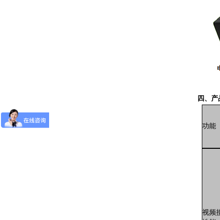
四、
产
功能
视频